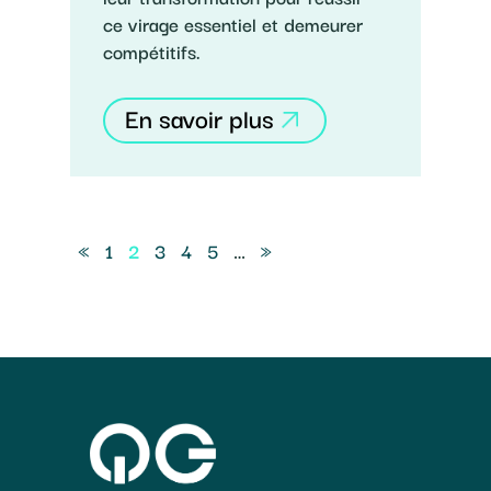
ce virage essentiel et demeurer
compétitifs.
En savoir plus
«
1
2
3
4
5
…
»