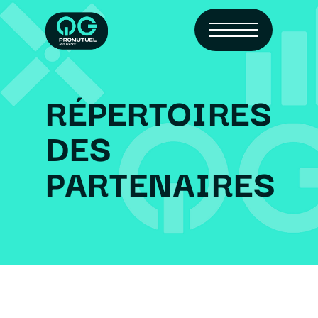
Skip
Menu
to
main
content
RÉPERTOIRES
DES
PARTENAIRES