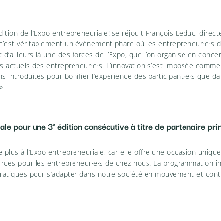
tion de l’Expo entrepreneuriale! se réjouit François Leduc, direc
c’est véritablement un événement phare où les entrepreneur·e·s de
st d’ailleurs là une des forces de l’Expo, que l’on organise en conc
ts actuels des entrepreneur·e·s. L’innovation s’est imposée comme 
s introduites pour bonifier l’expérience des participant·e·s que d
»
iale pour une 3
édition consécutive à titre de partenaire prin
e
de plus à l’Expo entrepreneuriale, car elle offre une occasion uniqu
urces pour les entrepreneur·e·s de chez nous. La programmation in
s pratiques pour s’adapter dans notre société en mouvement et con