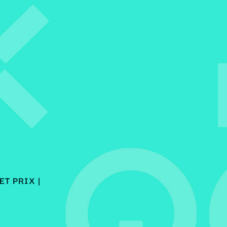
ET PRIX
|