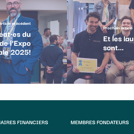
Article précédent
Prochain article
réat·es du
Et les la
de l’Expo
sont…
ale 2025!
AIRES FINANCIERS
MEMBRES FONDATEURS