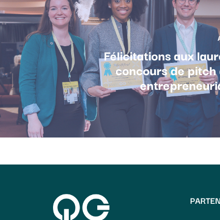
Félicitations aux lau
concours de pitch 
entrepreneuri
PARTEN