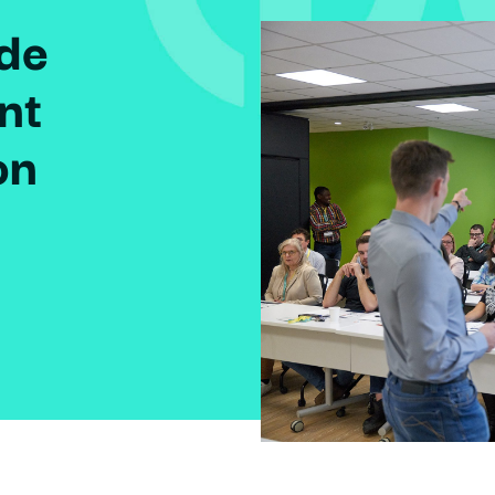
 de
nt
on