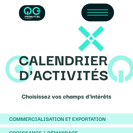
Skip
Menu
to
main
content
CALENDRIER
D'ACTIVITÉS
Choisissez vos champs d'intérêts
COMMERCIALISATION ET EXPORTATION
CROISSANCE
DÉMARRAGE