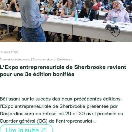
31 mars 2025
Communiqué de presse
|
Concours et prix
|
Conférence
L’Expo entrepreneuriale de Sherbrooke revient
pour une 3e édition bonifiée
Bâtissant sur le succès des deux précédentes éditions,
l’Expo entrepreneuriale de Sherbrooke présentée par
Desjardins sera de retour les 29 et 30 avril prochain au
Quartier général (QG) de l’entrepreneuriat…
Lire la suite