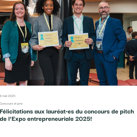
6 mai 2025
Concours et prix
Félicitations aux lauréat·es du concours de pitch
de l’Expo entrepreneuriale 2025!