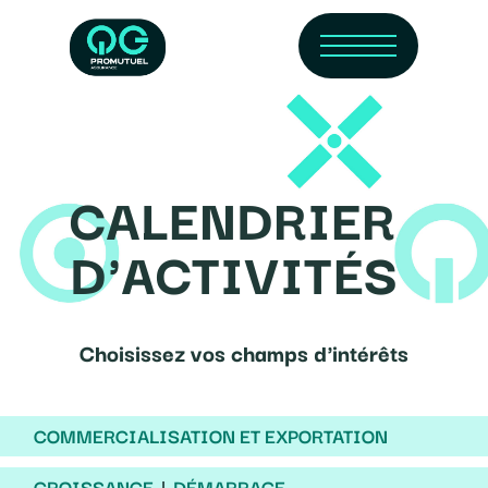
Skip
Menu
to
main
content
CALENDRIER
D'ACTIVITÉS
Choisissez vos champs d'intérêts
COMMERCIALISATION ET EXPORTATION
CROISSANCE
DÉMARRAGE