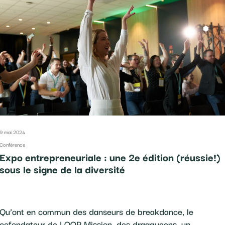
9 mai 2024
Conférence
Expo entrepreneuriale : une 2e édition (réussie!)
sous le signe de la diversité
Qu’ont en commun des danseurs de breakdance, le
cofondateur de LOOP Mission, des dragqueens, un