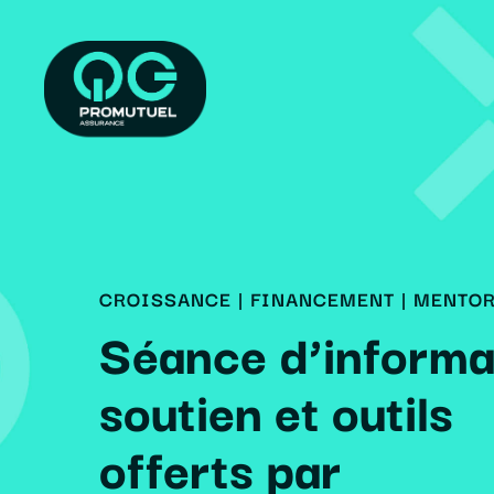
Skip
to
main
content
CROISSANCE
|
FINANCEMENT
|
MENTOR
Séance d’informat
soutien et outils
offerts par