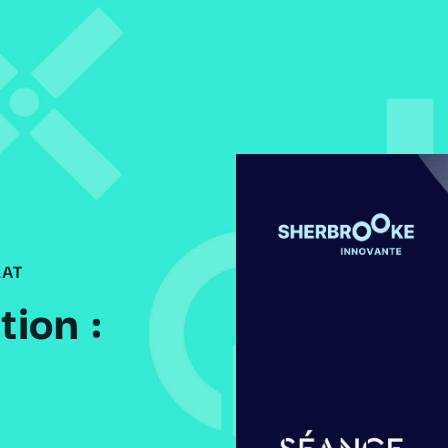
AT
ion :