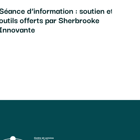
Séance d’information : soutien et
Atel
outils offerts par Sherbrooke
d’af
Innovante