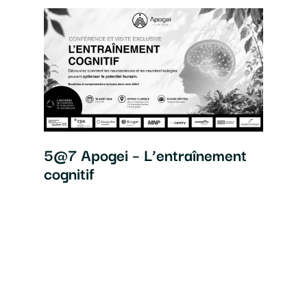
5@7 Apogei – L’entraînement
cognitif
Séa
et 
In